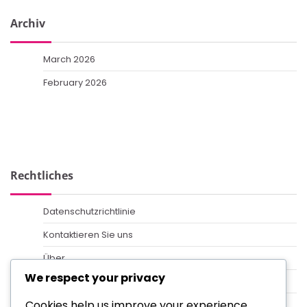
Archiv
March 2026
February 2026
Rechtliches
Datenschutzrichtlinie
Kontaktieren Sie uns
Über
We respect your privacy
Cookies und Tracking
Cookies help us improve your experience,
Allgemeine Geschäftsbedingungen