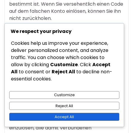
bestimmt ist. Wenn Sie versehentlich einen Code
auf dem falschen Konto einlösen, können Sie ihn
nicht zurückholen.
Kontobeschränkungen
We respect your privacy
Cookies help us improve your experience,
Geschenkcodes können auch
deliver personalized content, and analyze
Kontobeschränkungen unterliegen, wie z.B.
traffic. You can choose which cookies to
Einschränkungen basierend auf dem
allow by clicking
Customize
. Click
Accept
Kontostatus oder -level. Zum Beispiel können
All
to consent or
Reject All
to decline non-
einige Codes nur von Spielern eingelöst werden,
essential cookies.
die ein bestimmtes Level erreicht oder
spezifische In-Game-Erfolge abgeschlossen
haben. Dies stellt sicher, dass Belohnungen fair
Customize
verteilt werden und ermutigt die Spieler, sich mit
Reject All
dem Spiel auseinanderzusetzen.
Accept All
Überprüfen Sie vor dem Versuch, einen Code
einzulösen, alle damit verbundenen