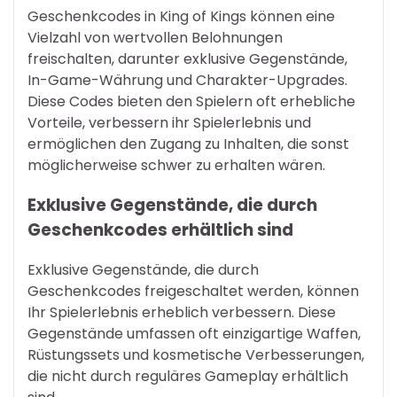
Geschenkcodes in King of Kings können eine
Vielzahl von wertvollen Belohnungen
freischalten, darunter exklusive Gegenstände,
In-Game-Währung und Charakter-Upgrades.
Diese Codes bieten den Spielern oft erhebliche
Vorteile, verbessern ihr Spielerlebnis und
ermöglichen den Zugang zu Inhalten, die sonst
möglicherweise schwer zu erhalten wären.
Exklusive Gegenstände, die durch
Geschenkcodes erhältlich sind
Exklusive Gegenstände, die durch
Geschenkcodes freigeschaltet werden, können
Ihr Spielerlebnis erheblich verbessern. Diese
Gegenstände umfassen oft einzigartige Waffen,
Rüstungssets und kosmetische Verbesserungen,
die nicht durch reguläres Gameplay erhältlich