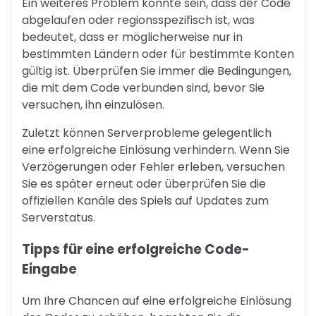
Ein weiteres Problem könnte sein, dass der Code
abgelaufen oder regionsspezifisch ist, was
bedeutet, dass er möglicherweise nur in
bestimmten Ländern oder für bestimmte Konten
gültig ist. Überprüfen Sie immer die Bedingungen,
die mit dem Code verbunden sind, bevor Sie
versuchen, ihn einzulösen.
Zuletzt können Serverprobleme gelegentlich
eine erfolgreiche Einlösung verhindern. Wenn Sie
Verzögerungen oder Fehler erleben, versuchen
Sie es später erneut oder überprüfen Sie die
offiziellen Kanäle des Spiels auf Updates zum
Serverstatus.
Tipps für eine erfolgreiche Code-
Eingabe
Um Ihre Chancen auf eine erfolgreiche Einlösung