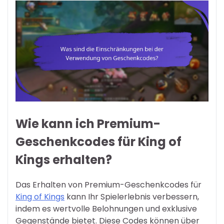
Wie kann ich Premium-
Geschenkcodes für King of
Kings erhalten?
Das Erhalten von Premium-Geschenkcodes für
King of Kings
kann Ihr Spielerlebnis verbessern,
indem es wertvolle Belohnungen und exklusive
Gegenstände bietet. Diese Codes können über