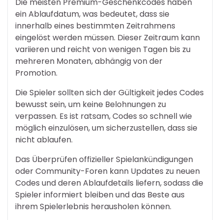
Die meisten Premium-Geschenkcodes haben
ein Ablaufdatum, was bedeutet, dass sie
innerhalb eines bestimmten Zeitrahmens
eingelöst werden müssen. Dieser Zeitraum kann
variieren und reicht von wenigen Tagen bis zu
mehreren Monaten, abhängig von der
Promotion.
Die Spieler sollten sich der Gültigkeit jedes Codes
bewusst sein, um keine Belohnungen zu
verpassen. Es ist ratsam, Codes so schnell wie
möglich einzulösen, um sicherzustellen, dass sie
nicht ablaufen.
Das Überprüfen offizieller Spielankündigungen
oder Community-Foren kann Updates zu neuen
Codes und deren Ablaufdetails liefern, sodass die
Spieler informiert bleiben und das Beste aus
ihrem Spielerlebnis herausholen können.