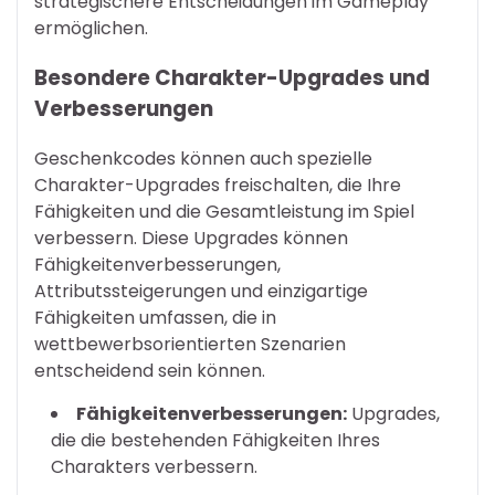
strategischere Entscheidungen im Gameplay
ermöglichen.
Besondere Charakter-Upgrades und
Verbesserungen
Geschenkcodes können auch spezielle
Charakter-Upgrades freischalten, die Ihre
Fähigkeiten und die Gesamtleistung im Spiel
verbessern. Diese Upgrades können
Fähigkeitenverbesserungen,
Attributssteigerungen und einzigartige
Fähigkeiten umfassen, die in
wettbewerbsorientierten Szenarien
entscheidend sein können.
Fähigkeitenverbesserungen:
Upgrades,
die die bestehenden Fähigkeiten Ihres
Charakters verbessern.