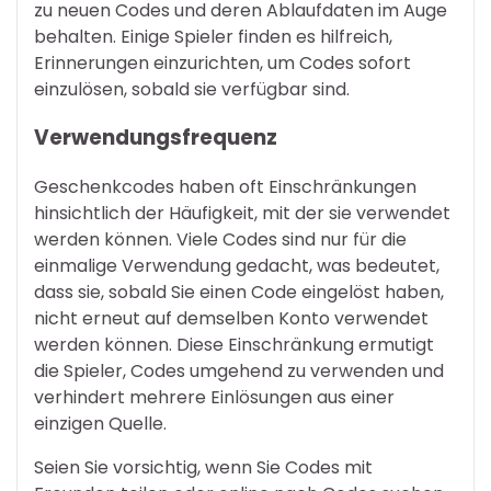
zu neuen Codes und deren Ablaufdaten im Auge
behalten. Einige Spieler finden es hilfreich,
Erinnerungen einzurichten, um Codes sofort
einzulösen, sobald sie verfügbar sind.
Verwendungsfrequenz
Geschenkcodes haben oft Einschränkungen
hinsichtlich der Häufigkeit, mit der sie verwendet
werden können. Viele Codes sind nur für die
einmalige Verwendung gedacht, was bedeutet,
dass sie, sobald Sie einen Code eingelöst haben,
nicht erneut auf demselben Konto verwendet
werden können. Diese Einschränkung ermutigt
die Spieler, Codes umgehend zu verwenden und
verhindert mehrere Einlösungen aus einer
einzigen Quelle.
Seien Sie vorsichtig, wenn Sie Codes mit