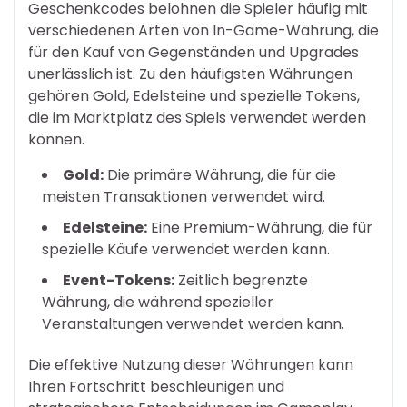
Geschenkcodes belohnen die Spieler häufig mit
verschiedenen Arten von In-Game-Währung, die
für den Kauf von Gegenständen und Upgrades
unerlässlich ist. Zu den häufigsten Währungen
gehören Gold, Edelsteine und spezielle Tokens,
die im Marktplatz des Spiels verwendet werden
können.
Gold:
Die primäre Währung, die für die
meisten Transaktionen verwendet wird.
Edelsteine:
Eine Premium-Währung, die für
spezielle Käufe verwendet werden kann.
Event-Tokens:
Zeitlich begrenzte
Währung, die während spezieller
Veranstaltungen verwendet werden kann.
Die effektive Nutzung dieser Währungen kann
Ihren Fortschritt beschleunigen und