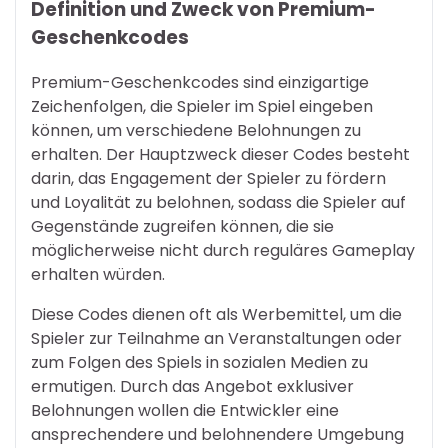
Definition und Zweck von Premium-
Geschenkcodes
Premium-Geschenkcodes sind einzigartige
Zeichenfolgen, die Spieler im Spiel eingeben
können, um verschiedene Belohnungen zu
erhalten. Der Hauptzweck dieser Codes besteht
darin, das Engagement der Spieler zu fördern
und Loyalität zu belohnen, sodass die Spieler auf
Gegenstände zugreifen können, die sie
möglicherweise nicht durch reguläres Gameplay
erhalten würden.
Diese Codes dienen oft als Werbemittel, um die
Spieler zur Teilnahme an Veranstaltungen oder
zum Folgen des Spiels in sozialen Medien zu
ermutigen. Durch das Angebot exklusiver
Belohnungen wollen die Entwickler eine
ansprechendere und belohnendere Umgebung