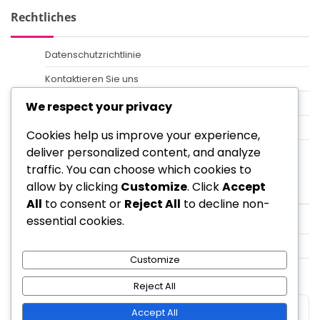
Rechtliches
Datenschutzrichtlinie
Kontaktieren Sie uns
Über
We respect your privacy
Cookies und Tracking
Cookies help us improve your experience,
deliver personalized content, and analyze
Allgemeine Geschäftsbedingungen
traffic. You can choose which cookies to
Kategorien
allow by clicking
Customize
. Click
Accept
All
to consent or
Reject All
to decline non-
essential cookies.
Event-Meilensteinpreise in King of Kings
Geschenkcodes in King of Kings
Customize
Recharge-Bonus-Events in King of Kings
Reject All
Accept All
Copyright © 2026
parkfair.at
Theme: Your Blog