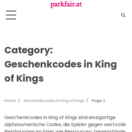
Skip
parkfair.at
to
content
Category:
Geschenkcodes in King
of Kings
Home
Geschenkcodes in King of Kings
Page 2
Geschenkcodes in King of Kings sind einzigartige
alphanumerische Codes, die Spieler gegen wertvolle
Belohnungen im Spiel, wie Ressourcen, Gegenstände