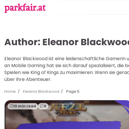
Skip
parkfair.at
to
content
Author:
Eleanor Blackwoo
Eleanor Blackwood ist eine leidenschaftliche Gamerin 
an Mobile Gaming hat sie sich darauf spezialisiert, die
Spielen wie King of Kings zu maximieren. Wenn sie gerad
über ihre Abenteuer.
Home
Eleanor Blackwood
Page 5
13 min read
0